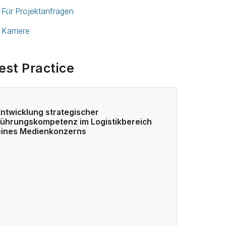
Für Projektanfragen
Karriere
est Practice
Entwicklung strategischer
Führungskompetenz im Logistikbereich
eines Medienkonzerns
Trennung p