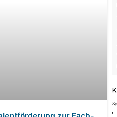
K
Sp
alentförderung zur Fach-