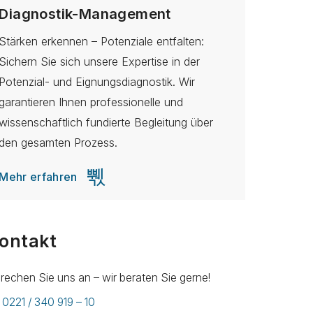
Diagnostik-Management
Personal
Stärken erkennen – Potenziale entfalten:
Erfolgsfakto
Sichern Sie sich unsere Expertise in der
gezielte Maß
Potenzial- und Eignungsdiagnostik. Wir
und Mitarbei
garantieren Ihnen professionelle und
Aufgaben un
wissenschaftlich fundierte Begleitung über
setzen diese
den gesamten Prozess.
Mehr erfah
Mehr erfahren
ontakt
rechen Sie uns an – wir beraten Sie gerne!
0221 / 340 919 – 10