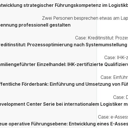
ntwicklung strategischer Führungskompetenz im Logisti
rennung professionell gestalten
reditinstitut: Prozessoptimierung nach Systemumstellung
amiliengeführter Einzelhandel: IHK-zertifizierte Qualifiz
ffentliche Förderbank: Einführung und Umsetzung von Füh
evelopment Center Serie bei internationalem Logistiker 
eue operative Führungsebene: Entwicklung eines E-Asse