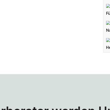
F
N
H