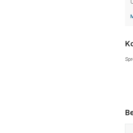
U
M
K
Spr
Be