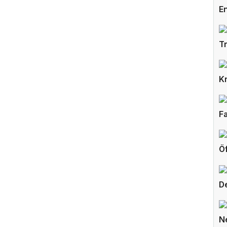
E
T
K
F
Ö
D
N