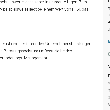
E
schnittswerte klassischer Instrumente liegen. Zum
g
ew beispielsweise liegt bei einem Wert von r=.51, das
u
A
u
M
ter ist eine der führenden Unternehmensberatungen
 Beratungsspektrum umfasst die beiden
 Veränderungs-Management.
E
d
h
b
V