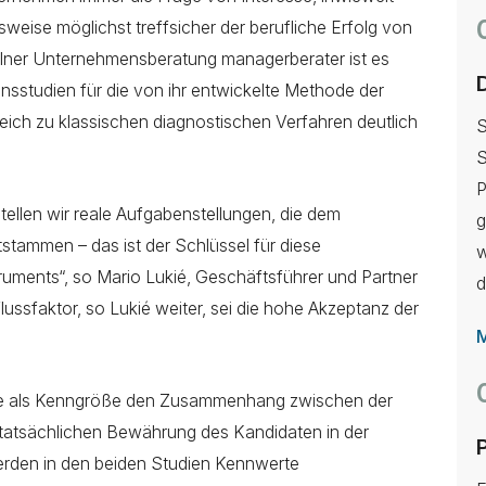
weise möglichst treffsicher der berufliche Erfolg von
lner Unternehmensberatung managerberater ist es
nsstudien für die von ihr entwickelte Methode der
eich zu klassischen diagnostischen Verfahren deutlich
S
S
P
tellen wir reale Aufgabenstellungen, die dem
g
stammen – das ist der Schlüssel für diese
w
ruments“, so Mario Lukié, Geschäftsführer und Partner
d
lussfaktor, so Lukié weiter, sei die hohe Akzeptanz der
M
, die als Kenngröße den Zusammen­hang zwischen der
tatsächlichen Bewährung des Kandidaten in der
werden in den beiden Studien Kennwerte