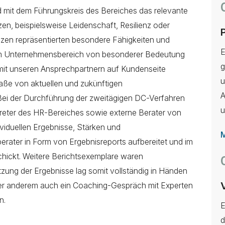
ld mit dem Führungskreis des Bereiches das relevante
, beispielsweise Leidenschaft, Resilienz oder
nzen repräsentierten besondere Fähigkeiten und
E
ft im Unternehmensbereich von besonderer Bedeutung
g
mit unseren Ansprechpartnern auf Kundenseite
u
ße von aktuellen und zukünftigen
A
 Bei der Durchführung der zweitägigen DC-Verfahren
u
rtreter des HR-Bereiches sowie externe Berater von
ividuellen Ergebnisse, Stärken und
M
rater in Form von Ergebnisreports aufbereitet und im
hickt. Weitere Berichtsexemplare waren
zung der Ergebnisse lag somit vollständig in Händen
ter anderem auch ein Coaching-Gespräch mit Experten
n.
E
d