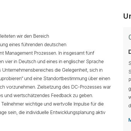
U
eiteten wir den Bereich
ung eines führenden deutschen
ent Management Prozessen. In insgesamt fünf
 vier in Deutsch und eines in englischer Sprache
S
s Unternehmensbereiches die Gelegenheit, sich in
S
uprobieren“ und eine Standortbestimmung über einen
P
leich vorzunehmen. Zielsetzung des DC-Prozesses war
g
rtes und wertschätzendes Feedback zu geben.
w
Teilnehmer wichtige und wertvolle Impulse für die
d
ge sein, die individuelle Entwicklungsplanung aktiv
M