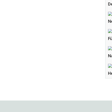
D
N
F
N
H