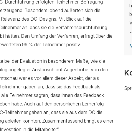
 DC-Durchführung erfolgten Teilnehmer-Befragung
h
überzeugend. Besonders lobend äußerten sich die
b
 Relevanz des DC-Designs. Mit Blick auf die
V
eilnehmer an, dass sie die Verfahrensdurchführung
U
ebt hätten. Den Umfang der Verfahren, erfragt über die
werteten 96 % der Teilnehmer positiv.
M
erte bei der Evaluation in besonderem Maße, wie die
ialog angelegter Austausch auf Augenhöhe, von den
K
schau war es vor allem dieser Aspekt, der als
eilnehmer gaben an, dass sie das Feedback als
Spr
s alle Teilnehmer sagten, dass ihnen das Feedback
geben habe. Auch auf den persönlichen Lernerfolg
r DC-Teilnehmer gaben an, dass sie aus dem DC die
ung ableiten könnten. Zusammenfassend bringt es einer
vestition in die Mitarbeiter“.